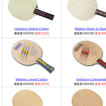
Ovtcharov Original Carbon
Waldner Allplay Jo Sha
優惠價:HKD590
會員:520元
優惠價:HKD390
會員:34
Waldner Legend Carbon
Ovtcharov Carbospee
優惠價:HKD505
會員:475元
優惠價:HKD495
會員:46