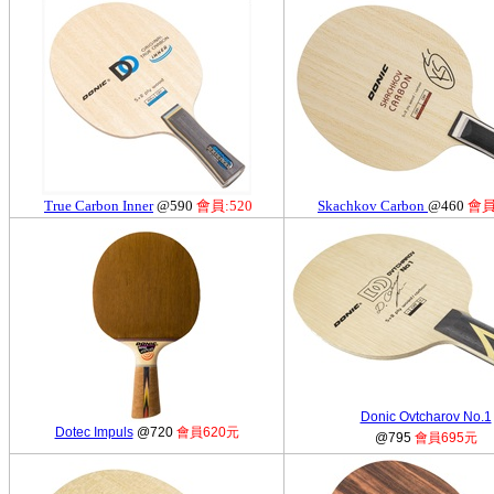
True Carbon Inner
@590
會員:520
Skachkov Carbon
@460
會員
Donic Ovtcharov No.1
Dotec Impuls
@720
會員620元
@795
會員695元