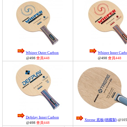
Whiper Outer Carbon
Whiper Inner Carb
@498
會員448
@498
會員448
Defplay Inner Carbon
Xtreme 底板(德國製)
@10
@498
會員448