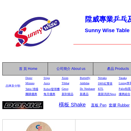
陞威專業乒乓
Sunny Wise Table
首 頁
Home
公司簡介
About us
產品
Products
Donic
Stiga
Xiom
Butterfly
Nittaku
Yasaka
Mizuno
Asics
Tibhar
Addidas
Lining李
DHS
紅雙喜
品牌及分類:
Gewo
Dr. Neubauer
KTL
Palio拍
Table
球檯
Robot
發球機
團購優惠
每月優惠
新到貨品
新產品
最新消息News
優惠組合
橫板 Shake
直板 Pen
套膠 Rubber