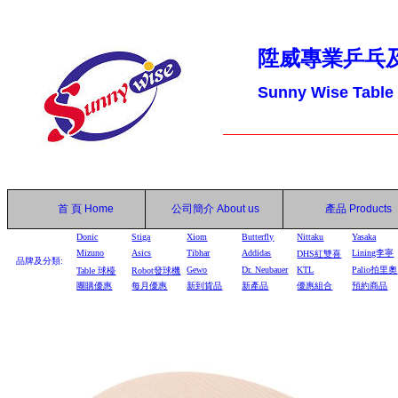
陞威專業乒乓
Sunny Wise Table
首 頁
Home
公司簡介
About us
產品
Products
Donic
Stiga
Xiom
Butterfly
Nittaku
Yasaka
Mizuno
Asics
Tibhar
Addidas
Lining李寧
DHS
紅雙喜
品牌及分類:
Gewo
Dr. Neubauer
KTL
Palio拍里奧
Table
球檯
Robot
發球機
團購優惠
每月優惠
新到貨品
新產品
優惠組合
預約商品