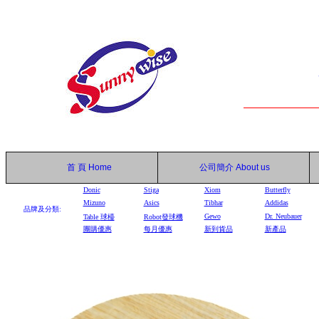
首 頁
Home
公司簡介
About us
Donic
Stiga
Xiom
Butterfly
Mizuno
Asics
Tibhar
Addidas
品牌及分類:
Gewo
Dr. Neubauer
Table
球檯
Robot
發球機
團購優惠
每月優惠
新到貨品
新產品