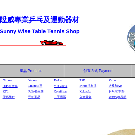
陞威專業乒乓及運動器材
Sunny Wise Table Tennis Shop
產品
Products
付運方式
Payment
Nittaku
Yasaka
Darker
TSP
Victas
Lining李寧
Sword世奧得
大維和Air
DHS
紅雙喜
YinHe
銀河
KTL
Palio拍里奧
Cornilleau
Kokutaku
乒乓球/附件
優惠組合
預約商品
二手專區
入會需知
Whatsapp群組