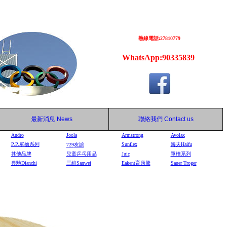
熱線電話:27810779
WhatsApp:90335839
最新消息
News
聯絡我們
Contact us
Andro
Joola
Armstrong
Avolax
P.P.單檜系列
Sunflex
海夫Haifu
729
友誼
其他品牌
兒童乒乓用品
Juic
單檜系列
典馳Dianchi
三維Sanwei
Eakent育康騰
Sauer Troger