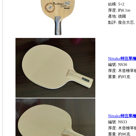
結構: 5+2
厚度: 約6.1m
產地: 德國
點評: 復合大芯, 
Nittaku
特注單
編號: NS36
厚度: 木曾檜單板
重量: 約95克
Nittaku
特注單
編號: NS33
厚度: 木曾檜單板
重量: 約96克