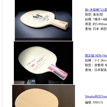
劍~木曾檜722
類型: 進攻]型
結構: 7檜木+4
厚度: 約5.8Mm
產地: 日本 柄型
限定版 NDN (N
結構：5+2 (Kevle
類型：攻擊用 柄型:
產地：日本製造
Nittaku特注Torn
編號: NS0131