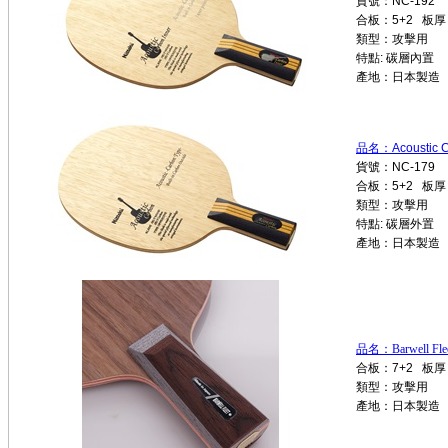
貨號：NC-192
合板：5+2 板厚：
類型：攻擊用
特點: 碳層內置
產地：日本製造
品名：Acoustic 
貨號：NC-179
合板：5+2 板厚：
類型：攻擊用
特點: 碳層外置
產地：日本製造
品名：Barwell Fl
合板：7+2 板厚
類型：攻擊用
產地：日本製造