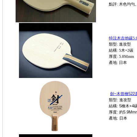
點評: 木色均勻,
特注木吉他碳5.
類型: 進攻型
結構: 5木+2碳
厚度: 5.8Mmm
產地: 日本
劍~木曾檜522
類型: 進攻型
結構: 5檜木+4
厚度: 約5.9Mm
產地: 日本