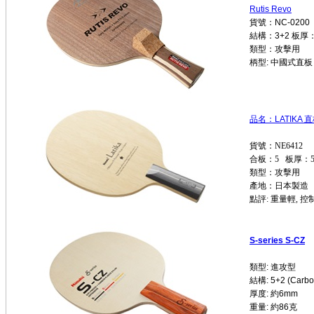
Rutis Revo
貨號：NC-0200
結構：3+2 板厚：
類型：攻擊用
柄型: 中國式直板
品名：LATIKA 
貨號：NE6412
合板：5 板厚：5.
類型：攻擊用
產地：日本製造
點評: 重量輕, 控
S-series S-CZ
類型: 進攻型
結構: 5+2 (Carbon
厚度: 約6mm
重量: 約86克