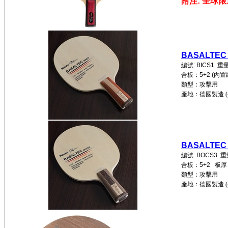
附注: 全球
BASALTEC
編號: BICS1 重
合板：5+2 (內置
類型：攻擊用
產地：德國製造 (德
BASALTEC
編號: BOCS3 
合板：5+2 板厚
類型：攻擊用
產地：德國製造 (德