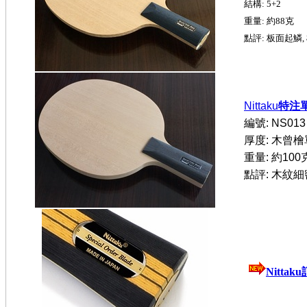
結構: 5+2
重量: 約88克
點評: 板面起鱗,
Nittaku
特注
編號: NS013
厚度: 木曾檜
重量: 約100
點評: 木紋
Nittak