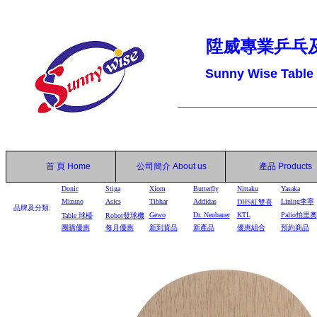
陞威專業乒乓
Sunny Wise Table
首 頁
Home
公司簡介
About us
產品
Products
Donic
Stiga
Xiom
Butterfly
Nittaku
Yasaka
Mizuno
Asics
Tibhar
Addidas
Lining李寧
DHS
紅雙喜
品牌及分類:
Gewo
Dr. Neubauer
KTL
Palio拍里奧
Table
球檯
Robot
發球機
團購優惠
每月優惠
新到貨品
新產品
優惠組合
預約商品