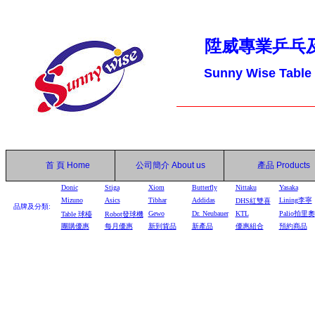
陞威專業乒乓
Sunny Wise Table
首 頁
Home
公司簡介
About us
產品
Products
Donic
Stiga
Xiom
Butterfly
Nittaku
Yasaka
Mizuno
Asics
Tibhar
Addidas
Lining李寧
DHS
紅雙喜
品牌及分類:
Gewo
Dr. Neubauer
KTL
Palio拍里奧
Table
球檯
Robot
發球機
團購優惠
每月優惠
新到貨品
新產品
優惠組合
預約商品