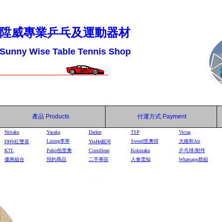
陞威專業乒乓及運動器材
Sunny Wise Table Tennis Shop
產品
Products
付運方式
Payment
Nittaku
Yasaka
Darker
TSP
Victas
Lining李寧
Sword世奧得
大維和Air
DHS
紅雙喜
YinHe
銀河
KTL
Palio拍里奧
Cornilleau
Kokutaku
乒乓球/附件
優惠組合
預約商品
二手專區
入會需知
Whatsapp群組