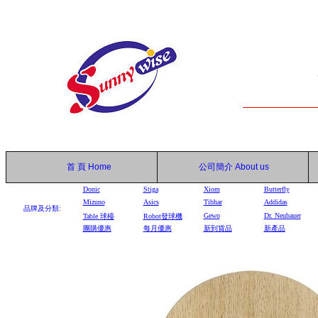
首 頁
Home
公司簡介
About us
Donic
Stiga
Xiom
Butterfly
Mizuno
Asics
Tibhar
Addidas
品牌及分類:
Gewo
Dr. Neubauer
Table
球檯
Robot
發球機
團購優惠
每月優惠
新到貨品
新產品