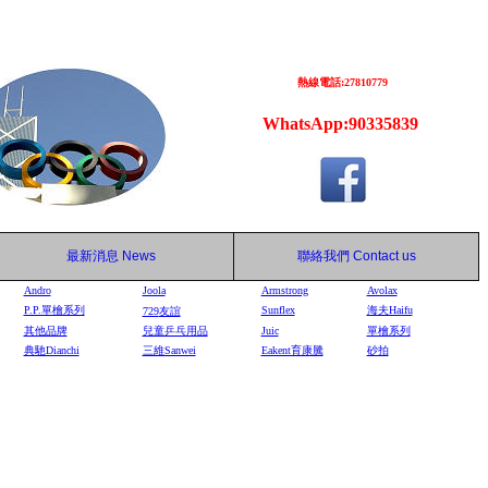
熱線電話:27810779
WhatsApp:90335839
最新消息
News
聯絡我們
Contact us
Andro
Joola
Armstrong
Avolax
P.P.單檜系列
Sunflex
海夫Haifu
729
友誼
其他品牌
兒童乒乓用品
Juic
單檜系列
典馳Dianchi
三維Sanwei
Eakent育康騰
砂拍