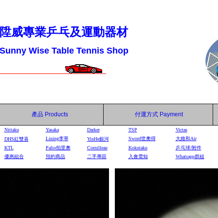
陞威專業乒乓及運動器材
Sunny Wise Table Tennis Shop
產品
Products
付運方式
Payment
Nittaku
Yasaka
Darker
TSP
Victas
Lining李寧
Sword世奧得
大維和Air
DHS
紅雙喜
YinHe
銀河
KTL
Palio拍里奧
Cornilleau
Kokutaku
乒乓球/附件
優惠組合
預約商品
二手專區
入會需知
Whatsapp群組