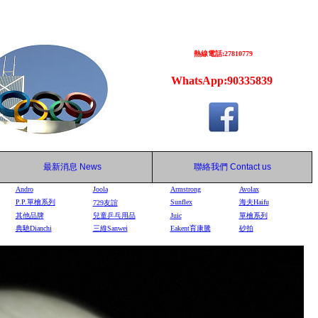
熱線電話:27810779
WhatsApp:90335839
最新消息
News
聯絡我們
Contact us
Andro
Joola
Armstrong
Avolax
P.P.單檜系列
Sunflex
海夫Haifu
729
友誼
其他品牌
兒童乒乓用品
Juic
單檜系列
典馳Dianchi
三維Sanwei
Eakent育康騰
砂拍