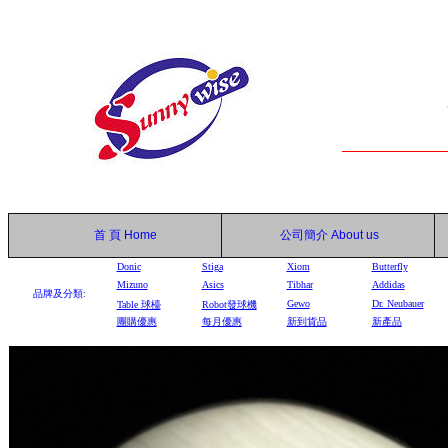
首 頁
Home
公司簡介
About us
Donic
Stiga
Xiom
Butterfly
Mizuno
Asics
Tibhar
Addidas
品牌及分類:
Gewo
Dr. Neubauer
Table
球檯
Robot
發球機
團購優惠
每月優惠
新到貨品
新產品