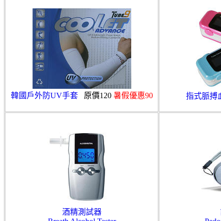
韓國戶外防UV手套
原價120
暑假優惠90
指式脈搏
酒精測試器