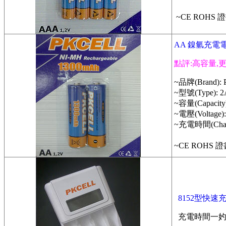
標準充電器(
~CE ROHS 
AA 鎳氫充電電池
點評:高容量,
~品牌(Brand):
~型號(Type): 2
~容量(Capacity
~電壓(Voltage):
~充電時間(Charg
標準充電器(
~CE ROHS 
8152型快速
充電時間一妁