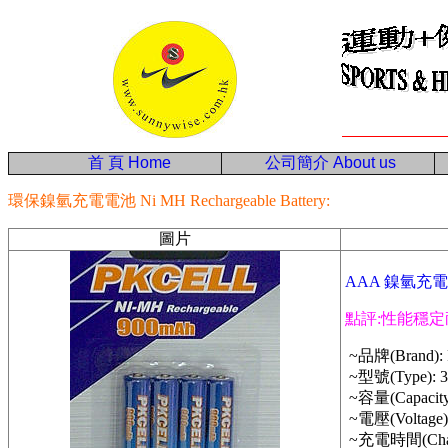
首 頁
Home
公司簡介
About us
環保鎳氫充電電池 Ni MH Rechargeable Battery:
圖片
AAA 鎳氫充電
點評:性能穩定
~品牌(Brand):
~型號(Type): 
~容量(Capacity
~電壓(Voltage):
~充電時間(Charg