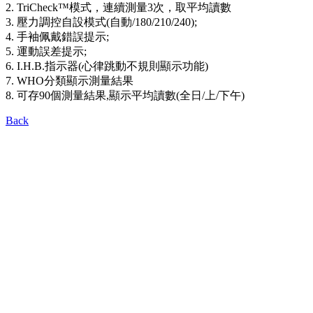
2. TriCheck™模式，連續測量3次，取平均讀數
3. 壓力調控自設模式(自動/180/210/240);
4. 手袖佩戴錯誤提示;
5. 運動誤差提示;
6. I.H.B.指示器(心律跳動不規則顯示功能)
7. WHO分類顯示測量結果
8. 可存90個測量結果,顯示平均讀數(全日/上/下午)
Back