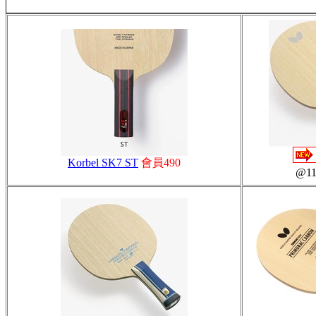
Korbel SK7 ST
會員490
@1