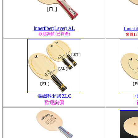
Innerfiber(Layer) AL
Innerf
歡迎詢價 (已停產)
會
員13
張繼科超級ZLC
歡迎詢價