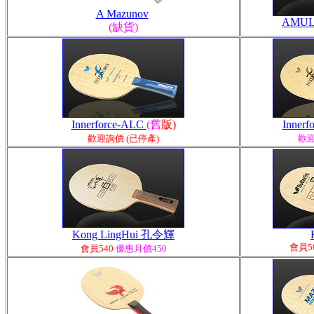
A Mazunov
AMUL
(缺貨)
Innerforce-ALC
(舊
版)
Innerf
歡迎詢價 (已停產)
歡迎
Kong LingHui 孔令輝
會員5
會員540
優惠月價450