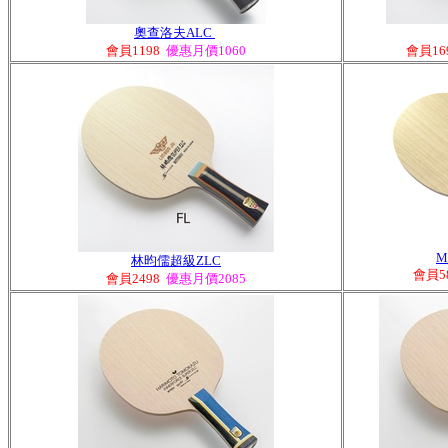
奧查洛夫ALC
會員1198
優惠月價1060
會員16
M
林昀儒超級ZLC
會員5
會員2498
優惠月價2085