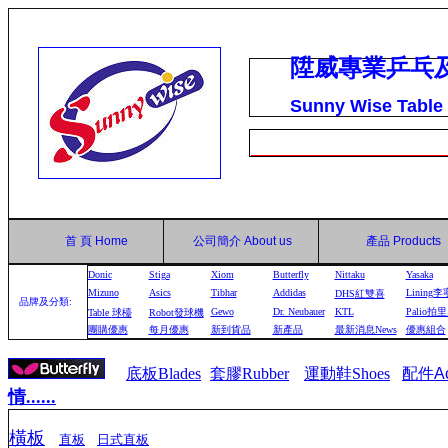
陞威專業乒乓
Sunny Wise Table
首 頁
Home
公司簡介
About us
產品
Products
Donic
Stiga
Xiom
Butterfly
Nittaku
Yasaka
Mizuno
Asics
Tibhar
Addidas
Lining李
DHS
紅雙喜
品牌及分類:
Gewo
Dr. Neubauer
KTL
Palio拍
Table
球檯
Robot
發球機
團購優惠
每月優惠
新到貨品
新產品
最新消息News
優惠組合
底板Blades
套膠Rubber
運動鞋Shoes
配件
A
情......
橫板
直板
日式直板