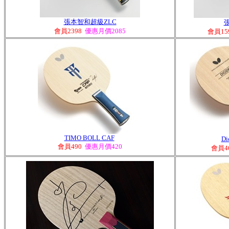
張本智和超級ZLC
會員2398
優惠月價2085
會員15
TIMO BOLL CAF
D
會
員490
優惠月價420
會
員4