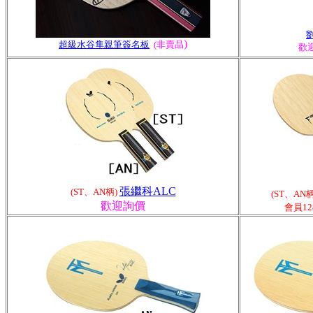
劉
)
超級水谷隼親筆簽名板
(非賣品
歡迎
張繼科ALC
(ST、AN柄)
(ST、AN柄
歡迎詢價
會
員12