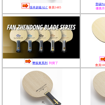
普碳Prim
張本超級ALC
會員1485
優惠月
樊振東系列
到貨了
會員16