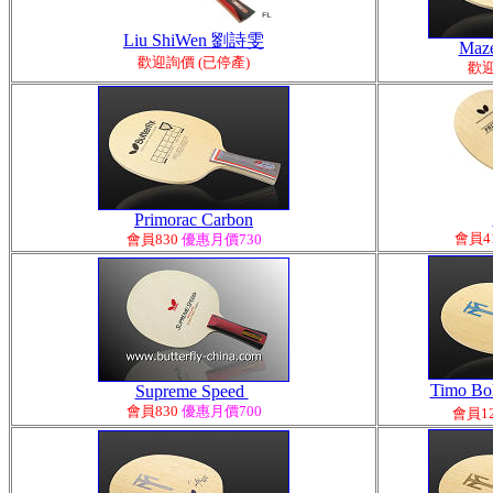
Liu ShiWen 劉詩雯
Maze
歡迎詢價 (已停產)
歡迎
Primorac Carbon
會員4
會員830
優惠月價730
Timo B
Supreme Speed
會
員830
優惠月價700
會
員1