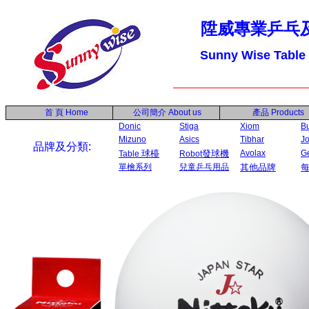
陞威專業乒乓
Sunny Wise Table
首 頁
Home
公司簡介
About us
產品
Products
Donic
Stiga
Xiom
Bu
Mizuno
Asics
Tibhar
Jo
品牌及分類:
球檯
發球機
Avolax
G
Table
Robot
單檜系列
兒童乒乓用品
其他品牌