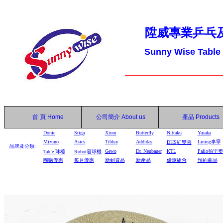
陞威專業乒乓
Sunny Wise Table
首 頁
Home
公司簡介
About us
產品
Products
Donic
Stiga
Xiom
Butterfly
Nittaku
Yasaka
Mizuno
Asics
Tibhar
Addidas
Lining李寧
DHS
紅雙喜
品牌及分類:
Gewo
Dr. Neubauer
KTL
Palio拍里奧
Table
球檯
Robot
發球機
團購優惠
每月優惠
新到貨品
新產品
優惠組合
預約商品