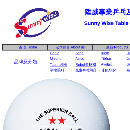
陞威專業乒乓
Sunny Wise Table
首 頁
Home
公司簡介
About us
產品
Products
Donic
Stiga
Xiom
Bu
Mizuno
Asics
Tibhar
Jo
品牌及分類:
球檯
發球機
Avolax
G
Table
Robot
單檜系列
兒童乒乓用品
其他品牌