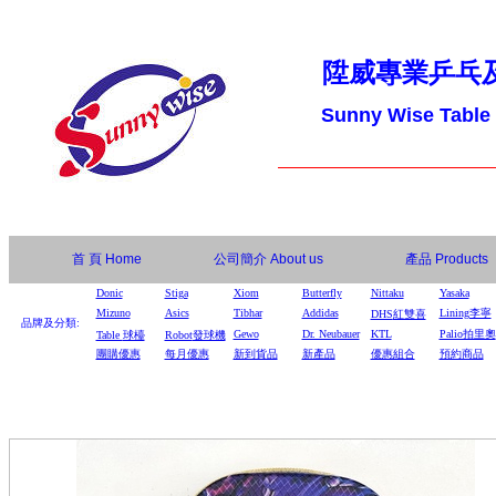
陞威專業乒乓
Sunny Wise Table
首 頁
Home
公司簡介
About us
產品
Products
Donic
Stiga
Xiom
Butterfly
Nittaku
Yasaka
Mizuno
Asics
Tibhar
Addidas
Lining李寧
DHS
紅雙喜
品牌及分類:
Gewo
Dr. Neubauer
KTL
Palio拍里奧
Table
球檯
Robot
發球機
團購優惠
每月優惠
新到貨品
新產品
優惠組合
預約商品