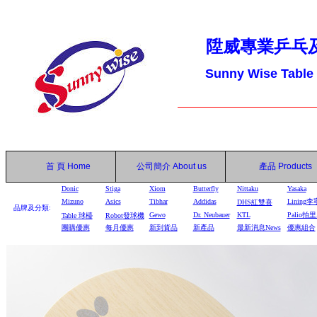
陞威專業乒乓
Sunny Wise Table
首 頁
Home
公司簡介
About us
產品
Products
Donic
Stiga
Xiom
Butterfly
Nittaku
Yasaka
Mizuno
Asics
Tibhar
Addidas
Lining李
DHS
紅雙喜
品牌及分類:
Gewo
Dr. Neubauer
KTL
Palio拍
Table
球檯
Robot
發球機
團購優惠
每月優惠
新到貨品
新產品
最新消息News
優惠組合