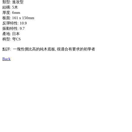
類型: 進攻型
結構: 5木
厚度: 6mm
板面: 161 x 150mm
反彈特性: 10.9
振動特性: 9.7
產地: 日本
柄型: 穹CS
點評: 一塊性價比高的純木底板, 很適合有要求的初學者
Back