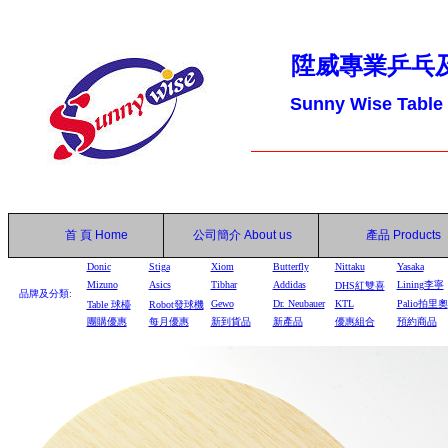
陞威專業乒乓
Sunny Wise Table
首 頁
Home
公司簡介
About us
產品
Products
Donic
Stiga
Xiom
Butterfly
Nittaku
Yasaka
Mizuno
Asics
Tibhar
Addidas
Lining李寧
DHS
紅雙喜
品牌及分類:
Gewo
Dr. Neubauer
KTL
Palio拍里奧
Table
球檯
Robot
發球機
團購優惠
每月優惠
新到貨品
新產品
優惠組合
預約商品