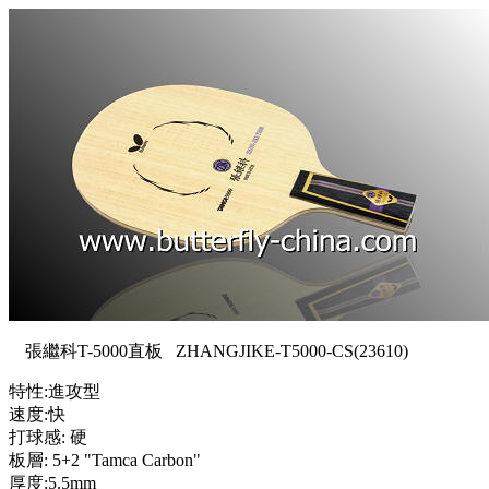
張
繼科T-5000直板 ZHANGJIKE-T5000-CS(23610)
特性:進攻型
速度:快
打球感: 硬
板層: 5+2 "Tamca Carbon"
厚度:5.5mm