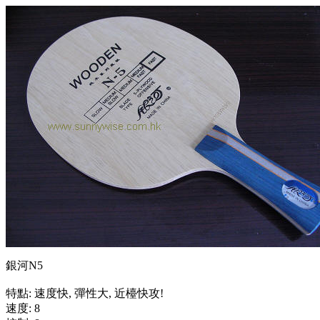
銀河N5
特點: 速度快, 彈性大, 近檯快攻!
速度: 8