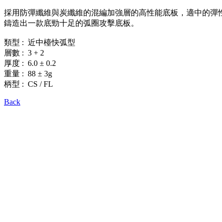
採用防彈纖維與炭纖維的混編加強層的高性能底板，適中的彈
鑄造出一款底勁十足的弧圈攻擊底板。
類型 : 近中檯快弧型
層數 : 3 + 2
厚度 : 6.0 ± 0.2
重量 : 88 ± 3g
柄型 : CS / FL
Back