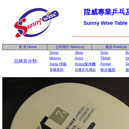
陞威專業乒乓
Sunny Wise Table
首 頁
Home
公司簡介
About us
產品
Products
Donic
Stiga
Xiom
Bu
Mizuno
Asics
Tibhar
D
品牌及分類:
球檯
發球機
Avolax
G
Table
Robot
單檜系列
兒童乒乓用品
每月優惠