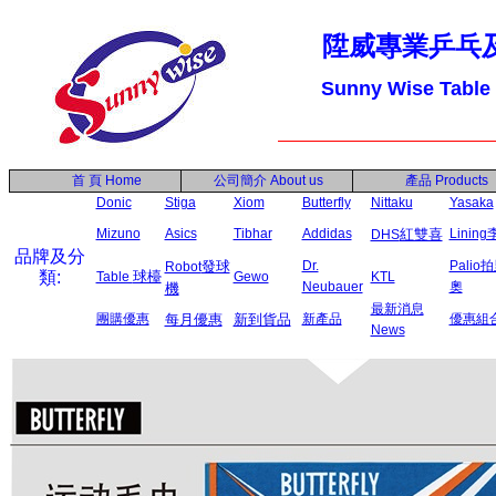
陞威專業乒乓
Sunny Wise Table
首 頁
Home
公司簡介
About us
產品
Products
Donic
Stiga
Xiom
Butterfly
Nittaku
Yasaka
Mizuno
Asics
Tibhar
Addidas
紅雙喜
Linin
DHS
品牌及分
發球
Dr.
Palio
Robot
類:
球檯
Table
Gewo
KTL
Neubauer
奧
機
最新消息
團購優惠
每月優惠
新到貨品
新產品
優惠組
News