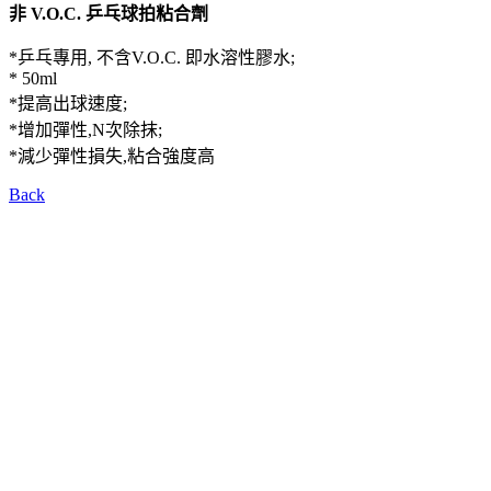
非 V.O.C. 乒乓球拍粘合劑
*乒乓專用, 不含V.O.C. 即水溶性膠水;
* 50ml
*提高出球速度;
*增加彈性,N次除抹;
*減少彈性損失,粘合強度高
Back