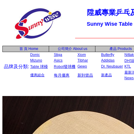
陞威專業乒乓
Sunny Wise Table
首 頁
Home
公司簡介
About us
產品
Products
Donic
Stiga
Xiom
Butterfly
Nitta
Mizuno
Asics
Tibhar
Addidas
DHS
品牌及分類:
球檯
發球機
Gewo
Dr. Neubauer
KTL
Table
Robot
最新
優惠組合
每月優惠
新到貨品
新產品
News