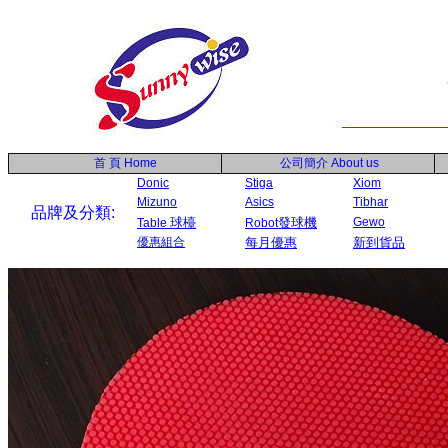
首 頁
Home
公司簡介
About us
Donic
Stiga
Xiom
Mizuno
Asics
Tibhar
品牌及分類:
球檯
發球機
Gewo
Table
Robot
優惠組合
每月優惠
新到貨品