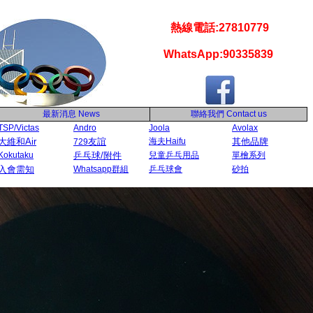
熱線電話:27810779
WhatsApp:90335839
最新消息
News
聯絡我們
Contact us
TSP/Victas
Andro
Joola
Avolax
大維和Air
友誼
海夫Haifu
其他品牌
729
Kokutaku
乒乓球/附件
兒童乒乓用品
單檜系列
入會需知
Whatsapp群組
乒乓球會
砂拍