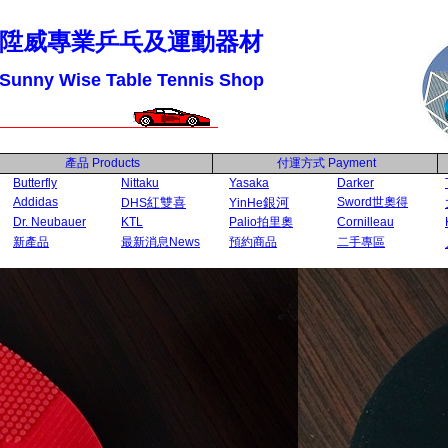
陞威專業乒乓及運動器材
Sunny Wise Table Tennis Shop
產品
Products
付運方式
Payment
Butterfly
Nittaku
Yasaka
Darker
Addidas
紅雙喜
銀河
Sword世奧得
DHS
YinHe
Dr. Neubauer
KTL
Palio拍里奧
Cornilleau
新產品
最新消息News
預約商品
二手專區