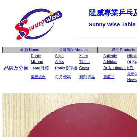
陞威專業乒乓
Sunny Wise Table
首 頁
Home
公司簡介
About us
產品
Products
Donic
Stiga
Xiom
Butterfly
Nitta
Mizuno
Asics
Tibhar
Addidas
DHS
品牌及分類:
球檯
發球機
Gewo
Dr. Neubauer
KTL
Table
Robot
最新
優惠組合
每月優惠
新到貨品
新產品
News