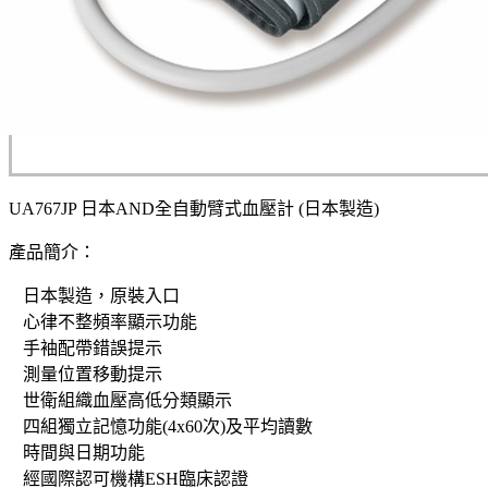
UA767JP 日本AND全自動臂式血壓計 (日本製造)
產品簡介：
日本
製
造，原裝入口
心律不整頻率顯示功能
手袖配帶錯誤提示
測量位置移動提示
世衛組織血壓高低分類顯示
四組獨立記憶功能
(
4x60
次
)
及平均讀數
時間與日期功能
經國際認可機構
ESH
臨床認證