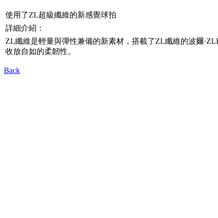
使用了ZL超級纖維的新感覺球拍
詳細介紹：
ZL纖維是輕量與彈性兼備的新素材，搭載了ZL纖維的波爾·Z
收放自如的柔韌性。
Back