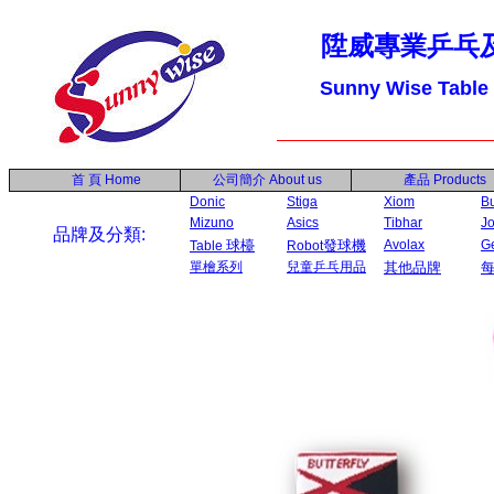
陞威專業乒乓
Sunny Wise Table
首 頁
Home
公司簡介
About us
產品
Products
Donic
Stiga
Xiom
Bu
Mizuno
Asics
Tibhar
Jo
品牌及分類:
球檯
發球機
Avolax
G
Table
Robot
單檜系列
兒童乒乓用品
其他品牌