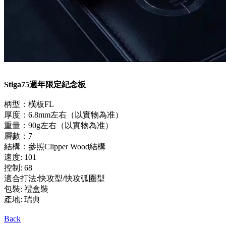
Stiga75週年限定紀念板
柄型：橫板FL
厚度：6.8mm左右（以實物為准）
重量：90g左右（以實物為准）
層數：7
結構：參照Clipper Wood結構
速度: 101
控制: 68
適合打法:快攻型/快攻弧圈型
包裝: 禮盒裝
產地: 瑞典
Back