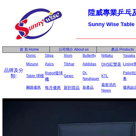
陞威專業乒乓
Sunny Wise Table
首 頁
Home
公司簡介
About us
產品
Products
Donic
Stiga
Xiom
Butterfly
Nittaku
Yasaka
Mizuno
Asics
Tibhar
Addidas
紅雙喜
Linin
DHS
品牌及分
發球
Dr.
Palio
Robot
類:
球檯
Table
Gewo
KTL
Neubauer
奧
機
最新消息
團購優惠
每月優惠
新到貨品
新產品
優惠組
News