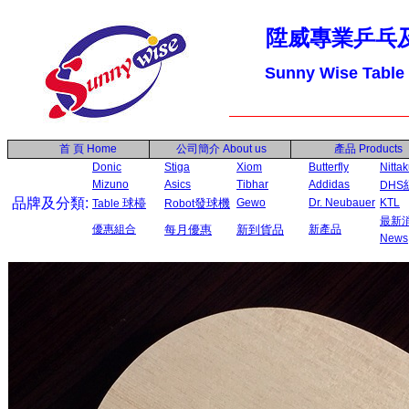
陞威專業乒乓
Sunny Wise Table
首 頁
Home
公司簡介
About us
產品
Products
Donic
Stiga
Xiom
Butterfly
Nitta
Mizuno
Asics
Tibhar
Addidas
DHS
品牌及分類:
球檯
發球機
Gewo
Dr. Neubauer
KTL
Table
Robot
最新
優惠組合
每月優惠
新到貨品
新產品
News