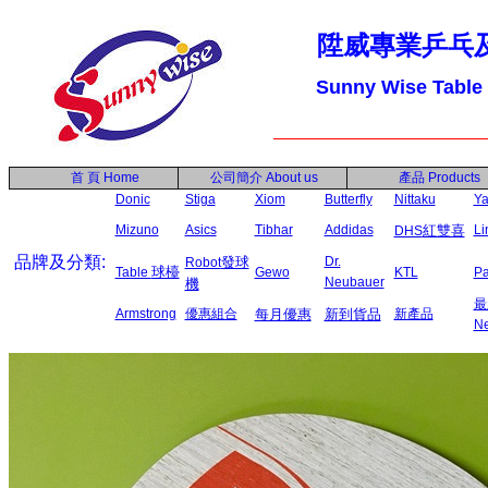
陞威專業乒乓
Sunny Wise Table
首 頁
Home
公司簡介
About us
產品
Products
Donic
Stiga
Xiom
Butterfly
Nittaku
Ya
Mizuno
Asics
Tibhar
Addidas
紅雙喜
L
DHS
品牌及分類:
發球
Dr.
Robot
球檯
Table
Gewo
KTL
P
Neubauer
機
最
Armstrong
優惠組合
每月優惠
新到貨品
新產品
N