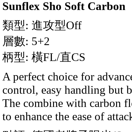
Sunflex Sho Soft Carbon
類型: 進攻型Off
層數: 5+2
柄型: 橫FL/直CS
A perfect choice for advanc
control, easy handling but 
The combine with carbon fle
to enhance the ease of attac