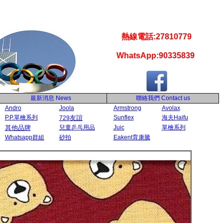
熱線電話:27810779
WhatsApp:90335839
最新消息
News
聯絡我們
Contact us
Andro
Joola
Armstrong
Avolax
P.P.單檜系列
友誼
Sunflex
海夫Haifu
729
其他品牌
兒童乒乓用品
Juic
單檜系列
Whatsapp群組
砂拍
Eakent育康騰