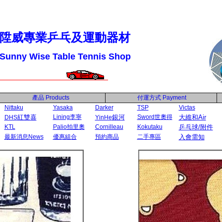
陞威專業乒乓及運動器材
Sunny Wise Table Tennis Shop
產品
Products
付運方式
Payment
Nittaku
Yasaka
Darker
TSP
Victas
紅雙喜
Lining李寧
銀河
Sword世奧得
大維和Air
DHS
YinHe
KTL
Palio拍里奧
Cornilleau
Kokutaku
乒乓球/附件
最新消息News
優惠組合
預約商品
二手專區
入會需知