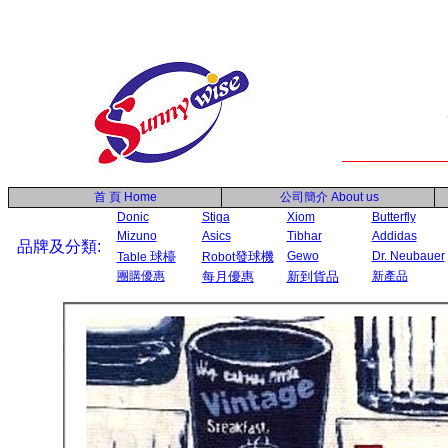
首 頁
Home
公司簡介
About us
Donic
Stiga
Xiom
Butterfly
Mizuno
Asics
Tibhar
Addidas
品牌及分類:
球檯
發球機
Gewo
Dr. Neubauer
Table
Robot
團購優惠
每月優惠
新到貨品
新產品