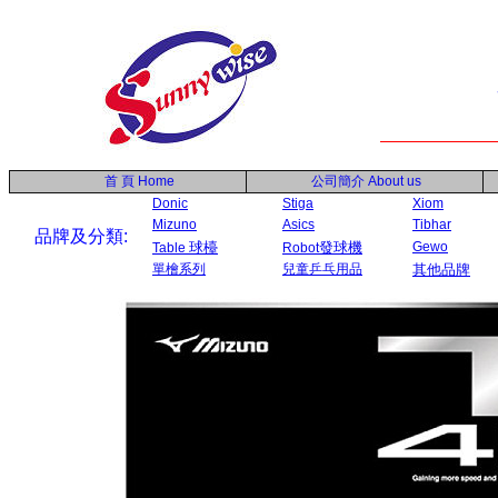
首 頁
Home
公司簡介
About us
Donic
Stiga
Xiom
Mizuno
Asics
Tibhar
品牌及分類:
球檯
發球機
Gewo
Table
Robot
單檜系列
兒童乒乓用品
其他品牌