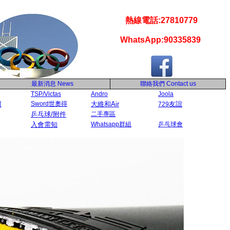
熱線電話:27810779
WhatsApp:90335839
最新消息
News
聯絡我們
Contact us
TSP/Victas
Andro
Joola
河
Sword世奧得
大維和Air
友誼
729
乒乓球/附件
二手專區
入會需知
Whatsapp群組
乒乓球會