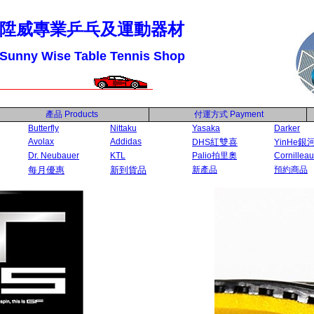
陞威專業乒乓及運動器材
Sunny Wise Table Tennis Shop
產品
Products
付運方式
Payment
Butterfly
Nittaku
Yasaka
Darker
Avolax
Addidas
紅雙喜
銀
DHS
YinHe
Dr. Neubauer
KTL
Palio拍里奧
Cornilleau
每月優惠
新到貨品
新產品
預約商品