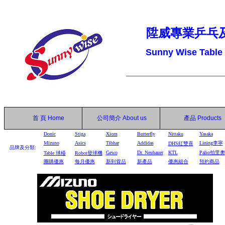
陞威專業乒乓
Sunny Wise Table
首 頁
Home
公司簡介
About us
產品
Products
Donic
Stiga
Xiom
Butterfly
Nittaku
Yasaka
Mizuno
Asics
Tibhar
Addidas
Lining李寧
DHS
紅雙喜
品牌及分類:
Gewo
Dr. Neubauer
KTL
Palio拍里奧
Table
球檯
Robot
發球機
團購優惠
每月優惠
新到貨品
新產品
優惠組合
預約商品