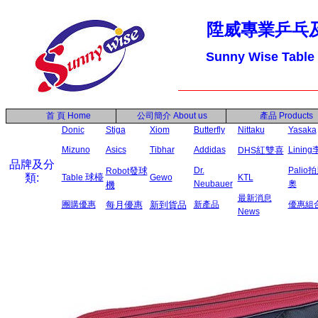
陞威專業乒乓
Sunny Wise Table
首 頁
Home
公司簡介
About us
產品
Products
Donic
Stiga
Xiom
Butterfly
Nittaku
Yasaka
Mizuno
Asics
Tibhar
Addidas
紅雙喜
Linin
DHS
品牌及分
發球
Dr.
Palio
Robot
類:
球檯
Table
Gewo
KTL
Neubauer
奧
機
最新消息
團購優惠
每月優惠
新到貨品
新產品
優惠組
News