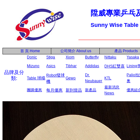
陞威專業乒乓
Sunny Wise Table
首 頁
Home
公司簡介
About us
產品
Products
Donic
Stiga
Xiom
Butterfly
Nittaku
Yasaka
Mizuno
Asics
Tibhar
Addidas
紅雙喜
Linin
DHS
品牌及分
發球
Dr.
Palio
Robot
類:
球檯
Table
Gewo
KTL
Neubauer
奧
機
最新消息
團購優惠
每月優惠
新到貨品
新產品
優惠組
News