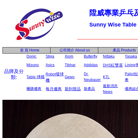
陞威專業乒乓
Sunny Wise Table
首 頁
Home
公司簡介
About us
產品
Products
Donic
Stiga
Xiom
Butterfly
Nittaku
Yasaka
Mizuno
Asics
Tibhar
Addidas
紅雙喜
Linin
DHS
品牌及分
發球
Dr.
Palio
Robot
類:
球檯
Table
Gewo
KTL
Neubauer
奧
機
最新消息
團購優惠
每月優惠
新到貨品
新產品
優惠組
News