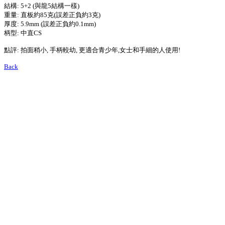
結構: 5+2 (與龍5結構一樣)
重量: 直板約85克(誤差正負約3克)
厚度: 5.9mm (誤差正負約0.1mm)
柄型: 中直CS
點評: 拍面稍小, 手柄較幼, 更適合青少年,女士和手細的人使用!
Back