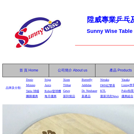
陞威專業乒乓
Sunny Wise Table
首 頁
Home
公司簡介
About us
產品
Products
Donic
Stiga
Xiom
Butterfly
Nittaku
Yasaka
Mizuno
Asics
Tibhar
Addidas
Lining李
DHS
紅雙喜
品牌及分類:
Gewo
Dr. Neubauer
KTL
Palio拍
Table
球檯
Robot
發球機
團購優惠
每月優惠
新到貨品
新產品
最新消息News
優惠組合