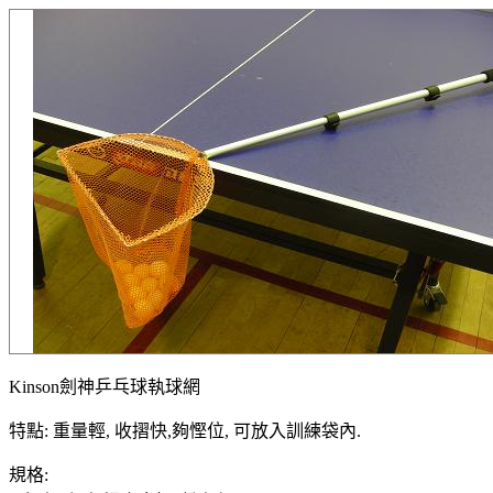
Kinson劍神乒乓球執球網
特點: 重量輕, 收摺快,夠慳位, 可放入訓練袋內.
規格: