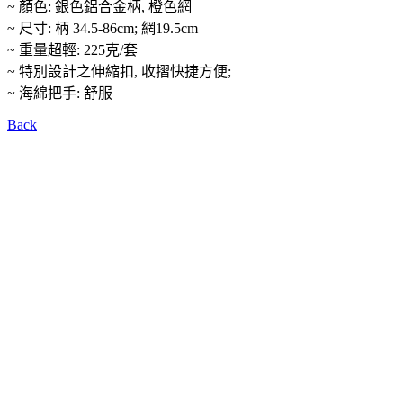
~ 顏色: 銀色鋁合金柄, 橙色網
~ 尺寸: 柄 34.5-86cm; 網19.5cm
~ 重量超輕: 225克/套
~ 特別設計之伸縮扣, 收摺快捷方便;
~ 海綿把手: 舒服
Back