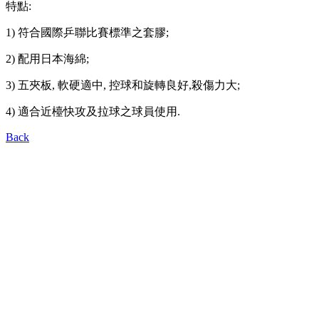
特點:
1) 符合國際乒聯比賽標準之套膠;
2) 配用日本海綿;
3) 五夾板, 軟硬適中, 控球和旋轉良好,殺傷力大;
4) 適合近檯快攻及拉球之球員使用.
Back