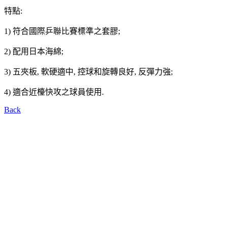
特點:
1) 符合國際乒聯比賽標準之套膠;
2) 配用日本海綿;
3) 五夾板, 軟硬適中, 控球和旋轉良好, 反彈力強;
4) 適合近檯快攻之球員使用.
Back