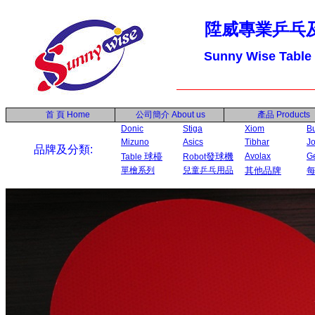
陞威專業乒乓
Sunny Wise Table
首 頁
Home
公司簡介
About us
產品
Products
Donic
Stiga
Xiom
Bu
Mizuno
Asics
Tibhar
Jo
品牌及分類:
球檯
發球機
Avolax
G
Table
Robot
單檜系列
兒童乒乓用品
其他品牌