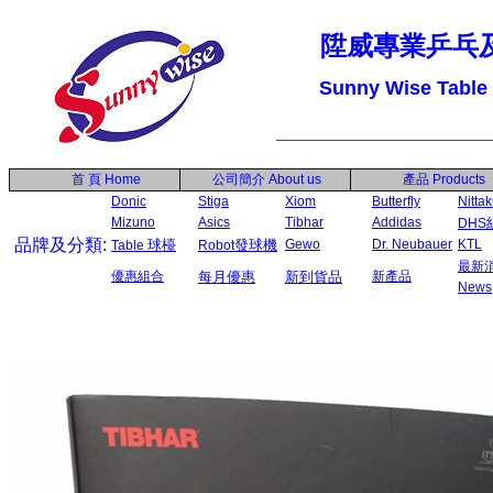
陞威專業乒乓
Sunny Wise Table
首 頁
Home
公司簡介
About us
產品
Products
Donic
Stiga
Xiom
Butterfly
Nitta
Mizuno
Asics
Tibhar
Addidas
DHS
品牌及分類:
球檯
發球機
Gewo
Dr. Neubauer
KTL
Table
Robot
最新
優惠組合
每月優惠
新到貨品
新產品
News