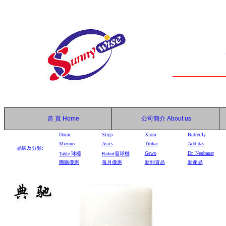
首 頁
Home
公司簡介
About us
Donic
Stiga
Xiom
Butterfly
Mizuno
Asics
Tibhar
Addidas
品牌及分類:
Gewo
Dr. Neubauer
Table
球檯
Robot
發球機
團購優惠
每月優惠
新到貨品
新產品