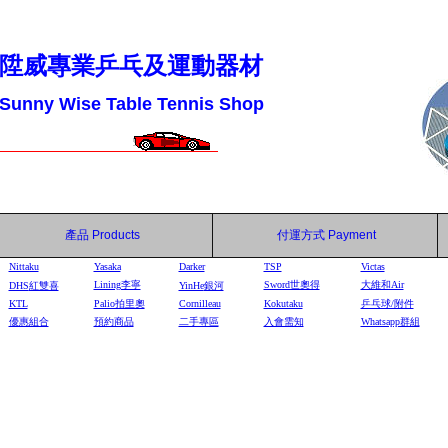
陞威專業乒乓及運動器材
Sunny Wise Table Tennis Shop
產品
Products
付運方式
Payment
Nittaku
Yasaka
Darker
TSP
Victas
Lining李寧
Sword世奧得
大維和Air
DHS
紅雙喜
YinHe
銀河
KTL
Palio拍里奧
Cornilleau
Kokutaku
乒乓球/附件
優惠組合
預約商品
二手專區
入會需知
Whatsapp群組