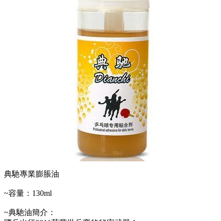
典馳專業膨脹油
~容量：130ml
~典馳油簡介：