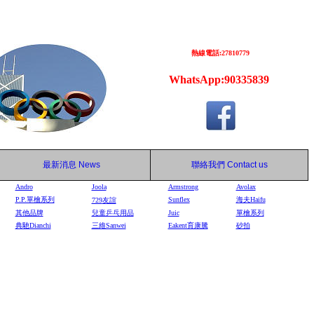
熱線電話:27810779
WhatsApp:90335839
最新消息
News
聯絡我們
Contact us
Andro
Joola
Armstrong
Avolax
P.P.單檜系列
Sunflex
海夫Haifu
729
友誼
其他品牌
兒童乒乓用品
Juic
單檜系列
典馳Dianchi
三維Sanwei
Eakent育康騰
砂拍