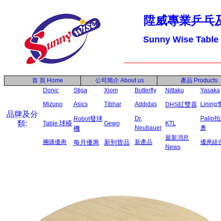
陞威專業乒乓
Sunny Wise Table
首 頁
Home
公司簡介
About us
產品
Products
Donic
Stiga
Xiom
Butterfly
Nittaku
Yasaka
Mizuno
Asics
Tibhar
Addidas
紅雙喜
Linin
DHS
品牌及分
發球
Dr.
Palio
Robot
類:
球檯
Table
Gewo
KTL
Neubauer
奧
機
最新消息
團購優惠
每月優惠
新到貨品
新產品
優惠組
News