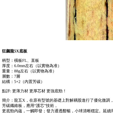
狂飆龍5X底板
柄型：橫板FL、直板
厚度：6.0mm左右（以實物為准）
重量：88g左右（以實物為准）
層數：7層
結構：5+2（內置芳碳）
點評: 更薄力材 更厚芯材 更強底勁！
簡介：龍五X，在原有型號的基礎上對解耦股進行了優化微調
芳碳纖維板，應用“護芯”技術，
更底勁內蘊，一觸即發；發力通透酣暢，小球清晰穩定。延續