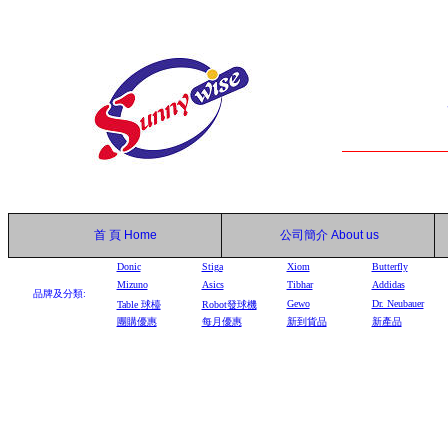
首 頁
Home
公司簡介
About us
Donic
Stiga
Xiom
Butterfly
Mizuno
Asics
Tibhar
Addidas
品牌及分類:
Gewo
Dr. Neubauer
Table
球檯
Robot
發球機
團購優惠
每月優惠
新到貨品
新產品