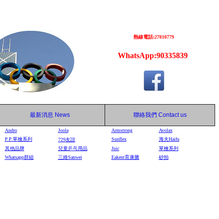
熱線電話:27810779
WhatsApp:90335839
最新消息
News
聯絡我們
Contact us
Andro
Joola
Armstrong
Avolax
P.P.單檜系列
Sunflex
海夫Haifu
729
友誼
其他品牌
兒童乒乓用品
Juic
單檜系列
Whatsapp群組
三維Sanwei
Eakent育康騰
砂拍