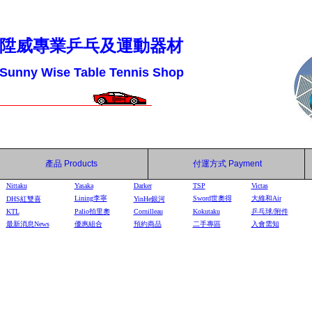
陞威專業乒乓及運動器材
Sunny Wise Table Tennis Shop
產品
Products
付運方式
Payment
Nittaku
Yasaka
Darker
TSP
Victas
Lining李寧
Sword世奧得
大維和Air
DHS
紅雙喜
YinHe
銀河
KTL
Palio拍里奧
Cornilleau
Kokutaku
乒乓球/附件
最新消息News
優惠組合
預約商品
二手專區
入會需知