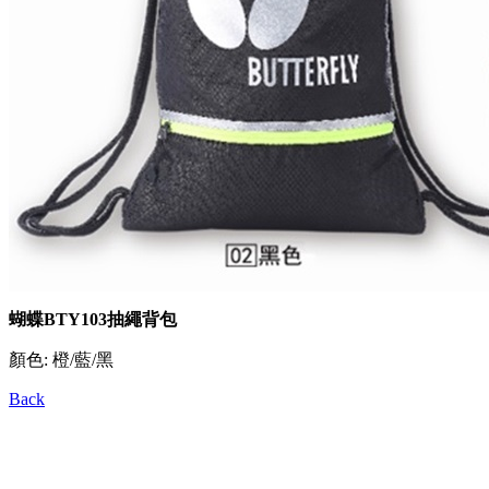
蝴蝶BTY103抽繩背包
顏色: 橙/藍/黑
Back