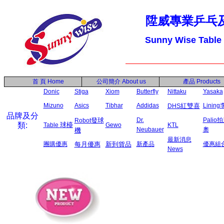
陞威專業乒乓
Sunny Wise Table
首 頁
Home
公司簡介
About us
產品
Products
Donic
Stiga
Xiom
Butterfly
Nittaku
Yasaka
Mizuno
Asics
Tibhar
Addidas
紅雙喜
Linin
DHS
品牌及分
發球
Dr.
Palio
Robot
類:
球檯
Table
Gewo
KTL
Neubauer
奧
機
最新消息
團購優惠
每月優惠
新到貨品
新產品
優惠組
News