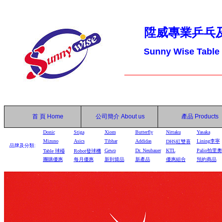
陞威專業乒乓
Sunny Wise Table
首 頁
Home
公司簡介
About us
產品
Products
Donic
Stiga
Xiom
Butterfly
Nittaku
Yasaka
Mizuno
Asics
Tibhar
Addidas
Lining李寧
DHS
紅雙喜
品牌及分類:
Gewo
Dr. Neubauer
KTL
Palio拍里奧
Table
球檯
Robot
發球機
團購優惠
每月優惠
新到貨品
新產品
優惠組合
預約商品