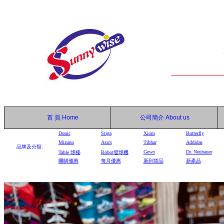
首 頁
Home
公司簡介
About us
Donic
Stiga
Xiom
Butterfly
Mizuno
Asics
Tibhar
Addidas
品牌及分類:
Gewo
Dr. Neubauer
Table
球檯
Robot
發球機
團購優惠
每月優惠
新到貨品
新產品