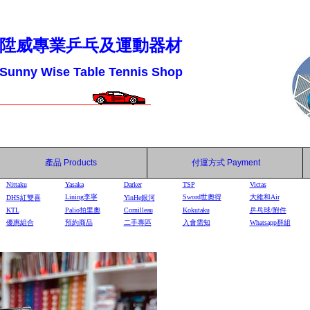
陞威專業乒乓及運動器材
Sunny Wise Table Tennis Shop
產品
Products
付運方式
Payment
Nittaku
Yasaka
Darker
TSP
Victas
Lining李寧
Sword世奧得
大維和Air
DHS
紅雙喜
YinHe
銀河
KTL
Palio拍里奧
Cornilleau
Kokutaku
乒乓球/附件
優惠組合
預約商品
二手專區
入會需知
Whatsapp群組