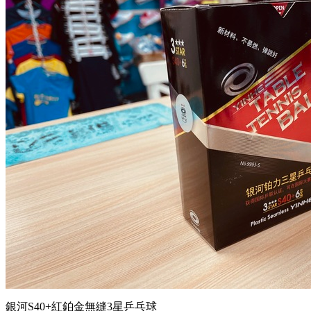
銀河S40+紅鉑金無縫3星乒乓球