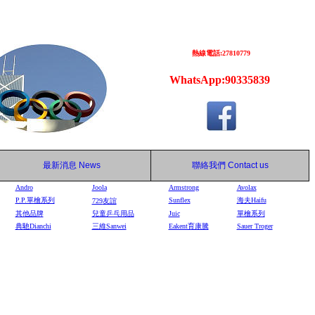
熱線電話:27810779
WhatsApp:90335839
最新消息
News
聯絡我們
Contact us
Andro
Joola
Armstrong
Avolax
P.P.單檜系列
Sunflex
海夫Haifu
729
友誼
其他品牌
兒童乒乓用品
Juic
單檜系列
典馳Dianchi
三維Sanwei
Eakent育康騰
Sauer Troger